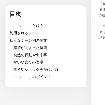
「
る
目次
が
こ
「burst into」とは？
ま
利用されるシーン
活
様々なシーン別の例文
感情が高まった瞬間
突然の行動や出来事
祝いや喜びの表現
驚きやショックを受けた時
「burst into」のポイント