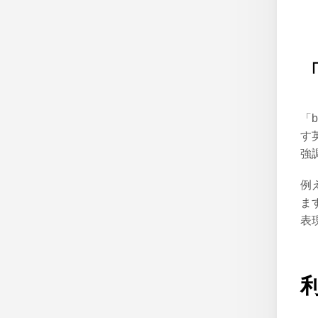
「
「
す
強
例
ま
表