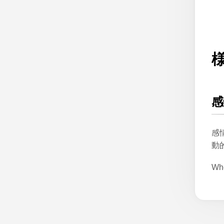
感
感
動
Whe