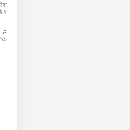
現す
感情
まざ
での