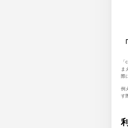
「
「
ま
際
例
す