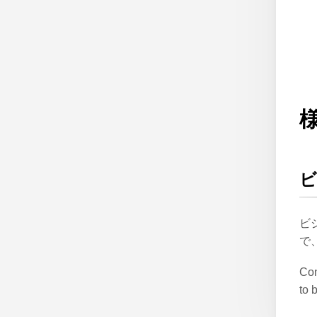
ビ
ビ
で
Con
to 