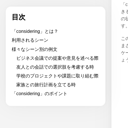
「
き
目次
の
す
「considering」とは？
こ
利用されるシーン
ま
様々なシーン別の例文
ケ
ビジネス会議での提案や意見を述べる際
ょ
友人との会話での選択肢を考慮する時
学校のプロジェクトや課題に取り組む際
家族との旅行計画を立てる時
「considering」のポイント