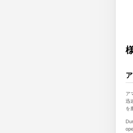
ア
迅
を
Dur
ope