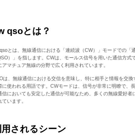
w qsoとは？
w qsoとは、無線通信における「連続波（CW）」モードでの「
QSO）」を指します。CWは、モールス信号を用いた通信方式
にアマチュア無線の分野で広く利用されています。
SOは、無線通信における交信を意味し、特に相手と情報を交換
際に使われる用語です。CWモードは、信号が非常に明瞭で、
通信においても安定した通信が可能なため、多くの無線愛好者
れています。
利用されるシーン