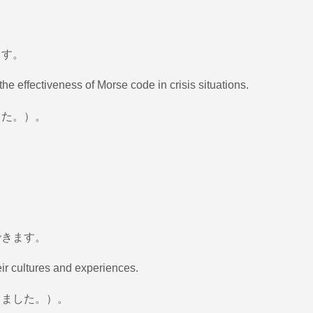
ます。
he effectiveness of Morse code in crisis situations.
した。）。
できます。
ir cultures and experiences.
りました。）。