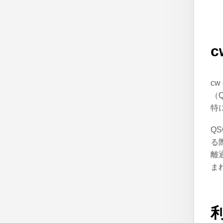
c
c
（
特
Q
る
離
ま