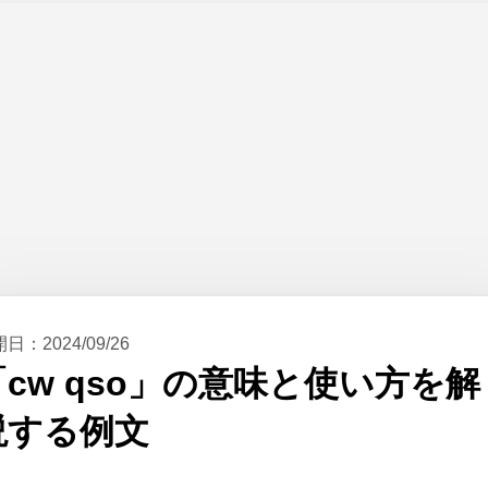
開日：
2024/09/26
「cw qso」の意味と使い方を解
説する例文