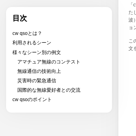
「
た
目次
波
ョ
cw qsoとは？
こ
利用されるシーン
文
様々なシーン別の例文
アマチュア無線のコンテスト
無線通信の技術向上
災害時の緊急通信
国際的な無線愛好者との交流
cw qsoのポイント