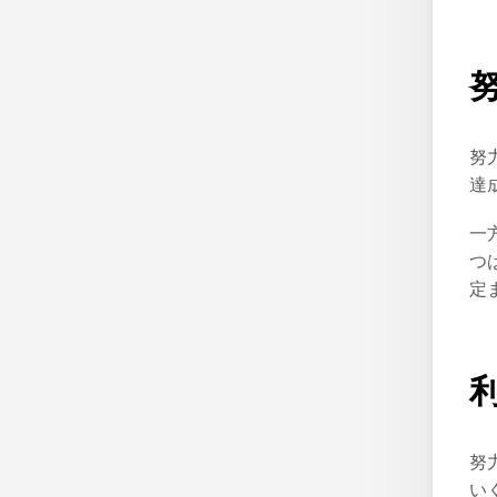
努
達
一
つ
定
努
い