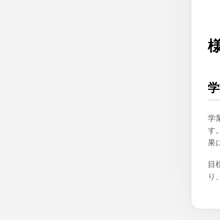
学
学
す
果
目
り