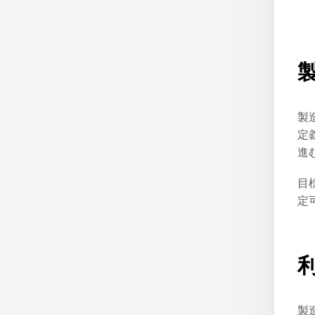
製
定
進
目
定
製