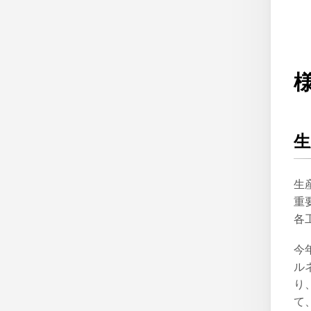
生
生
重
各
今
ル
り
て