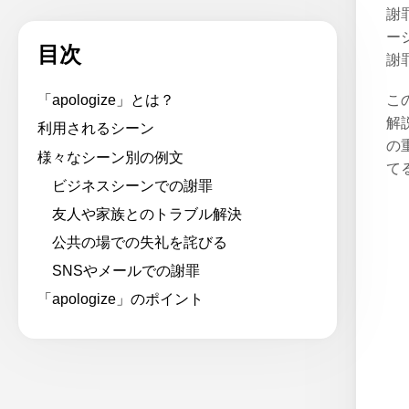
謝
ー
目次
謝
こ
「apologize」とは？
解
利用されるシーン
の
様々なシーン別の例文
て
ビジネスシーンでの謝罪
友人や家族とのトラブル解決
公共の場での失礼を詫びる
SNSやメールでの謝罪
「apologize」のポイント