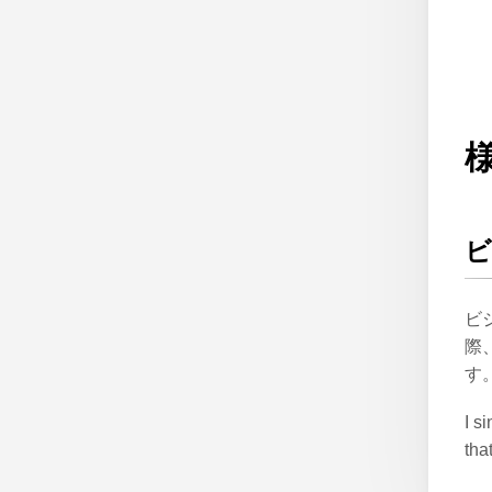
ビ
際
す
I s
tha