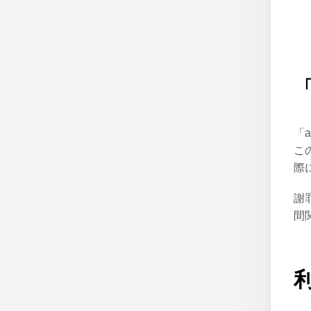
「
「
こ
際
謝
間