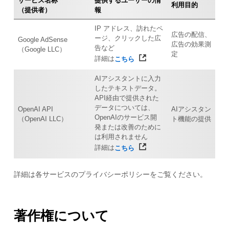
サービス名称
提供するユーザーの情
利用目的
（提供者）
報
IP アドレス、訪れたペ
広告の配信、
ージ、クリックした広
Google AdSense
広告の効果測
告など
（Google LLC）
定
詳細は
こちら
AIアシスタントに入力
したテキストデータ。
API経由で提供された
データについては、
OpenAI API
AIアシスタン
OpenAIのサービス開
（OpenAI LLC）
ト機能の提供
発または改善のために
は利用されません
詳細は
こちら
詳細は各サービスのプライバシーポリシーをご覧ください。
著作権について