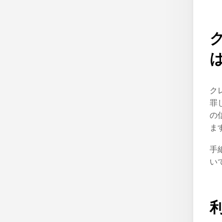
ク
罪
の
ま
手
い