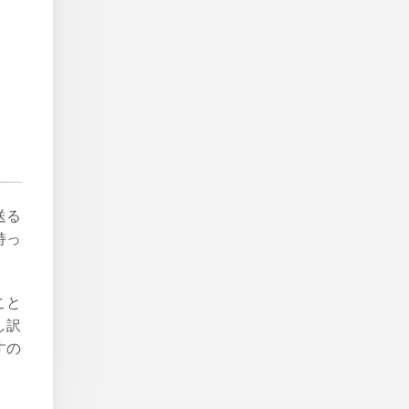
送る
持っ
こと
し訳
すの