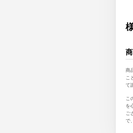
商
商
こ
て
こ
を
ご
で