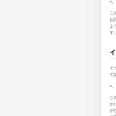
>
こ
お
よ
す
イ
て
>
こ
か
が