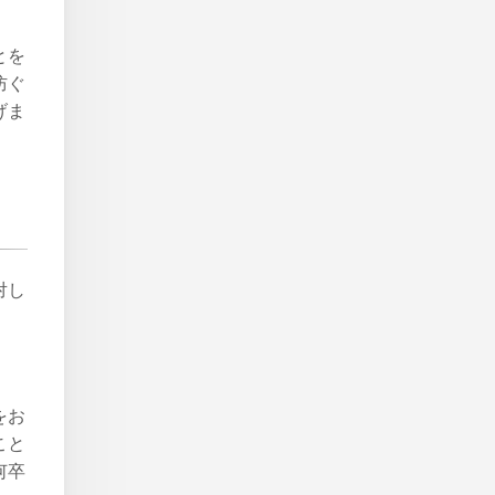
とを
防ぐ
げま
対し
をお
こと
何卒