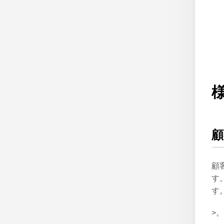
顧
顧
す
す
>