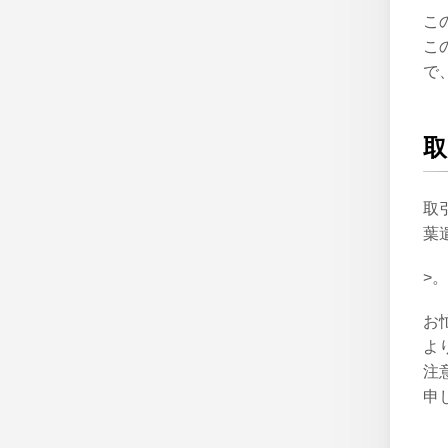
こ
こ
で
取
取
葉
>
お
よ
注
申