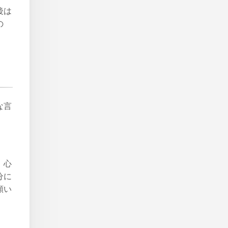
後は
の
な言
、心
分に
願い