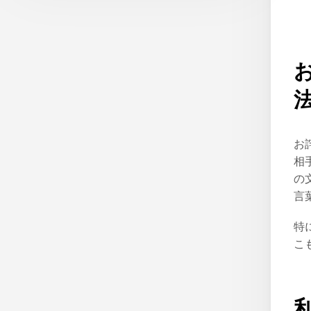
お
相
の
言
特
こ