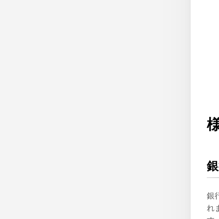
銀
銀
れ