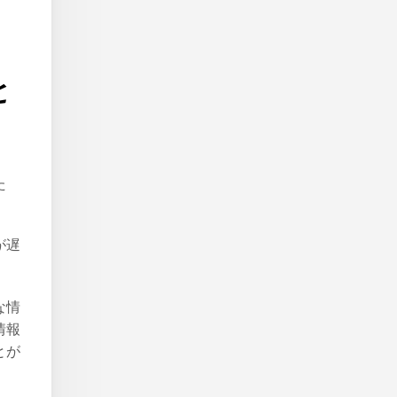
と
た
が遅
な情
情報
とが