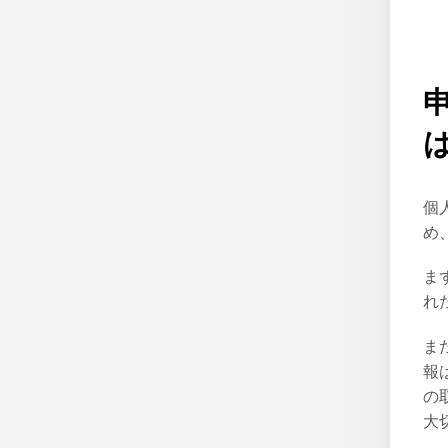
個
め
ま
れ
ま
報
の
大