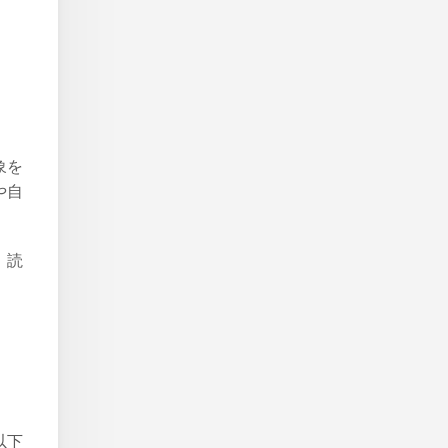
象を
や自
、読
以下