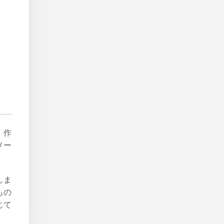
。作
メー
しま
もの
じて