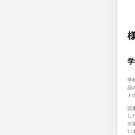
学
学
品
ト
読
し
が
い