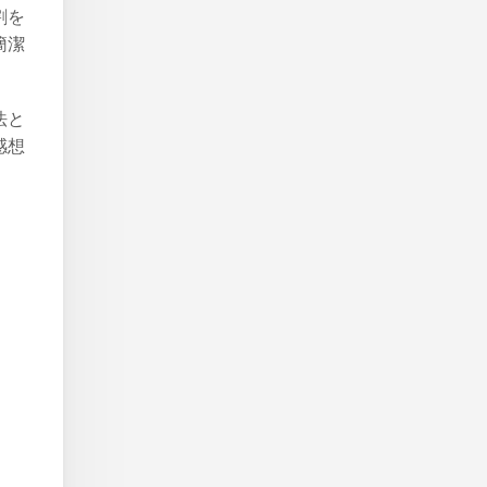
割を
簡潔
法と
感想