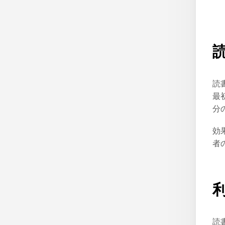
読
最
分
効
者
読