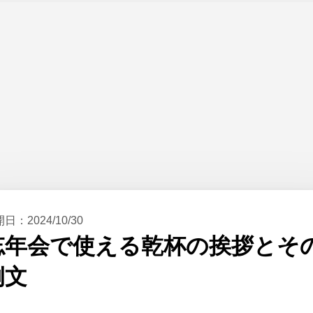
開日：
2024/10/30
忘年会で使える乾杯の挨拶とそ
例文