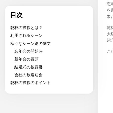
忘
を
目次
果
乾
乾杯の挨拶とは？
大
利用されるシーン
紹
様々なシーン別の例文
忘年会の開始時
こ
新年会の冒頭
結婚式の披露宴
会社の歓送迎会
乾杯の挨拶のポイント