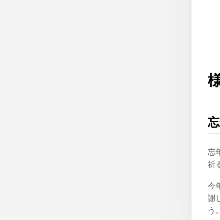
忘
忘
祈
今
謝
う