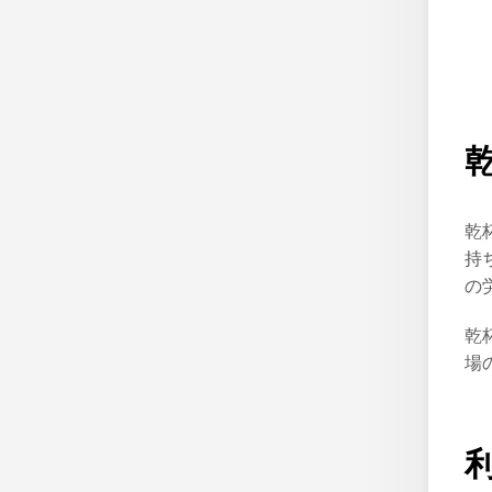
乾
持
の
乾
場