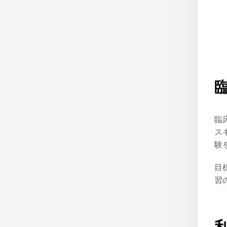
臨
ス
験
目
習