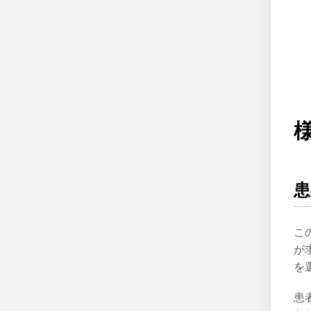
こ
が
を
患