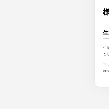
生
生
と
The
env