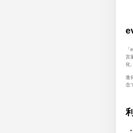
e
「
言
化
進
念