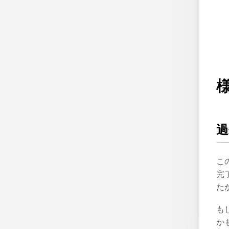
過
こ
完
た
も
か