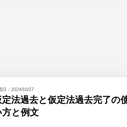
開日：
2024/10/27
仮定法過去と仮定法過去完了の
い方と例文