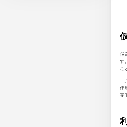
仮
す
こ
一
使
完