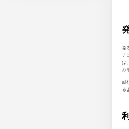
発
チ
は
み
感
る