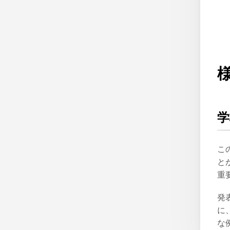
学
こ
と
重
発
に
な