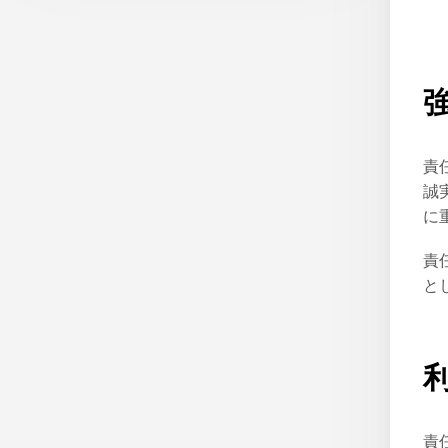
責
誠
に
責
と
責