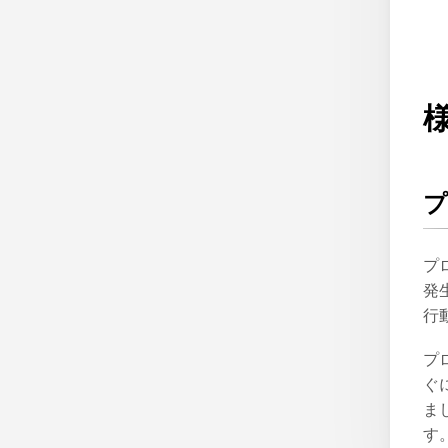
プ
発
行
プ
ぐ
ま
す