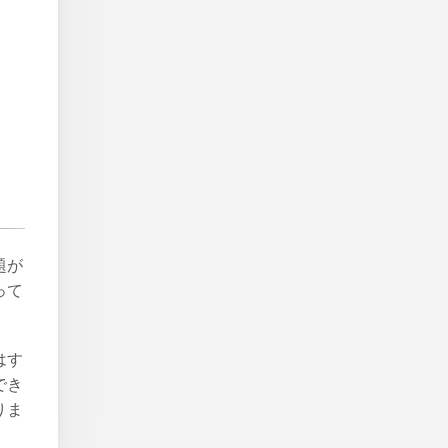
題が
って
はす
でき
りま