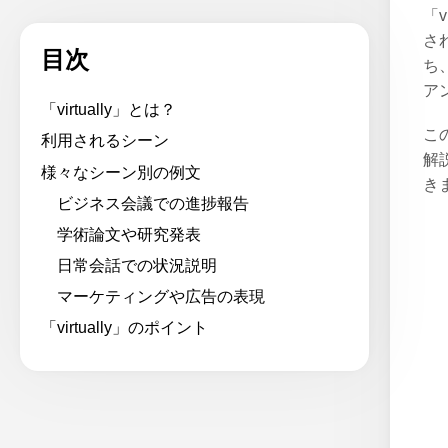
「
さ
目次
ち
ア
「virtually」とは？
こ
利用されるシーン
解
様々なシーン別の例文
き
ビジネス会議での進捗報告
学術論文や研究発表
日常会話での状況説明
マーケティングや広告の表現
「virtually」のポイント