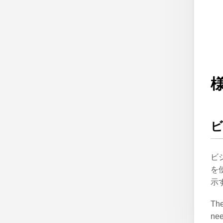
ビ
ビ
を
示
The
nee