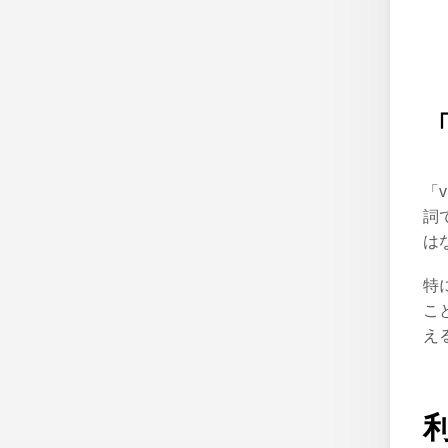
「
「
詞
は
特
こ
え