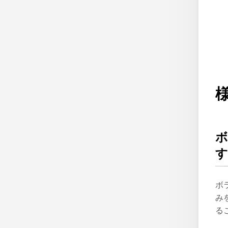
ボ
み
る