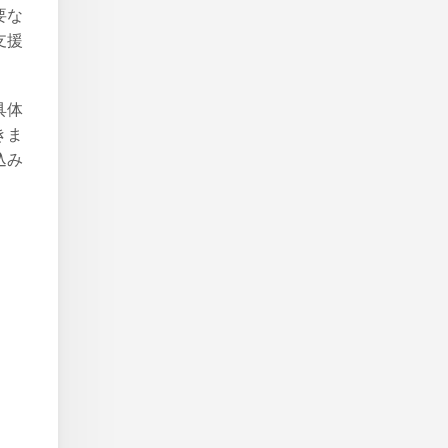
要な
支援
具体
きま
込み