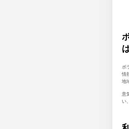
ボ
情
地
意
い