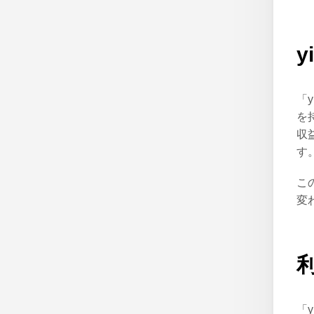
y
「
を
収
す
こ
変
「