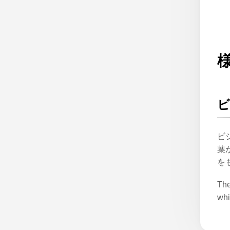
ビ
葉
を
The
whi