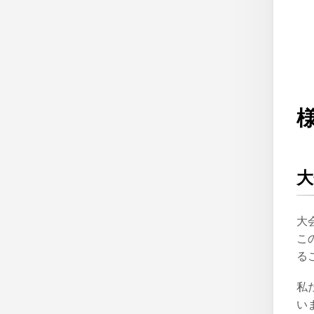
大
大
こ
る
私
い