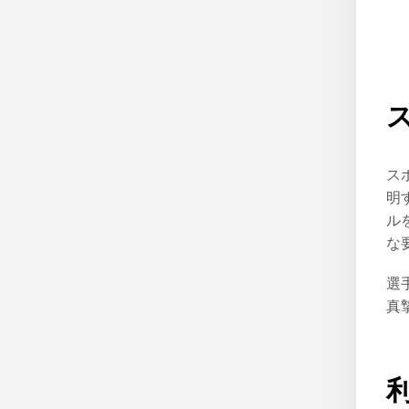
ス
明
ル
な
選
真