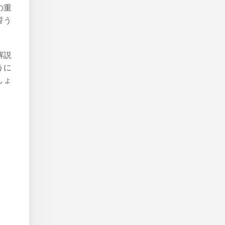
の重
誓う
解説
うに
しょ