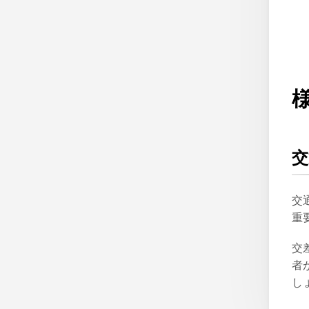
交
交
重
交
者
し