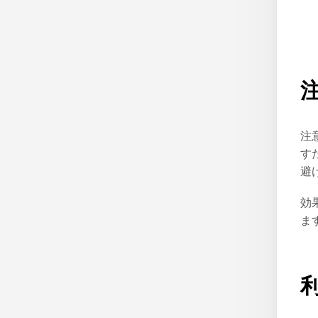
注
す
避
効
ま