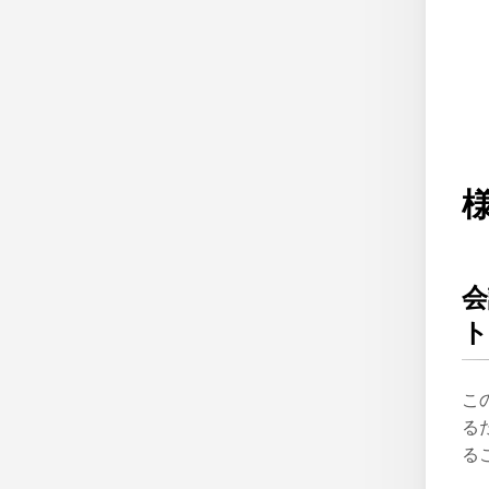
ト
こ
る
る