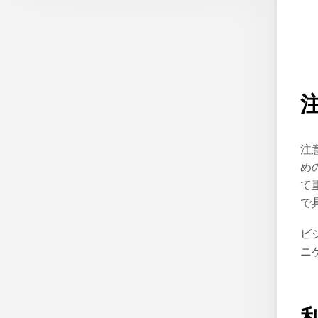
注
め
て
で
ビ
ニ