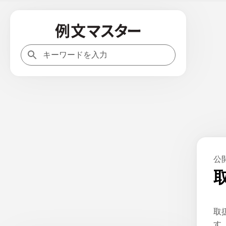
公
取
す