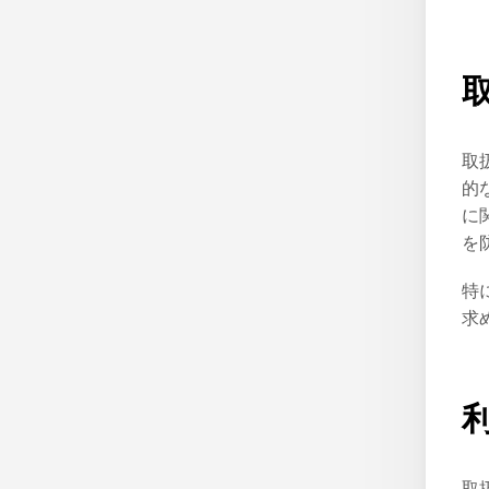
取
的
に
を
特
求
取