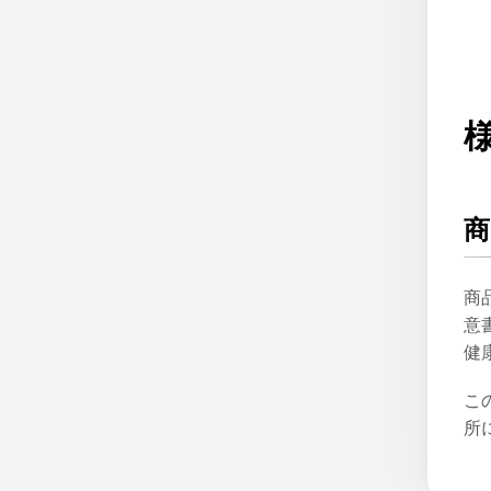
商
商
意
健
こ
所