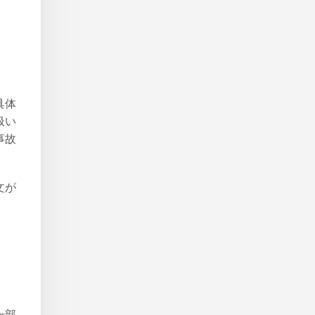
具体
扱い
事故
文が
一部