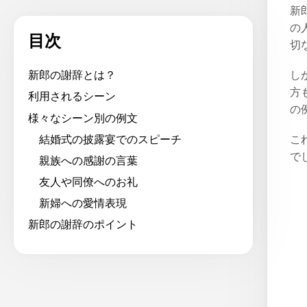
新
の
目次
切
し
新郎の謝辞とは？
方
利用されるシーン
の
様々なシーン別の例文
結婚式の披露宴でのスピーチ
こ
で
親族への感謝の言葉
友人や同僚へのお礼
新婦への愛情表現
新郎の謝辞のポイント