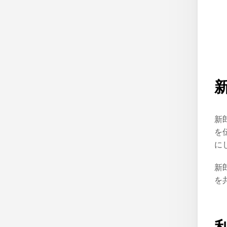
新
を
に
新
を