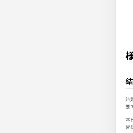
結
結
要
本
皆