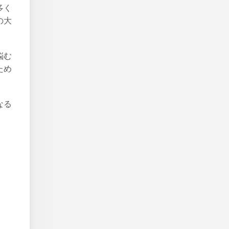
多く
の大
悩む
ため
。
なる