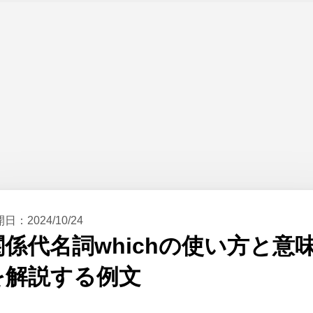
開日：
2024/10/24
関係代名詞whichの使い方と意
を解説する例文