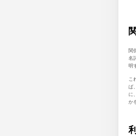
関
名
明
こ
ば、「
に
か