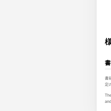
書
書
定
The
and