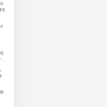
を示
優先
、さ
表現
す。
え
出す
を明