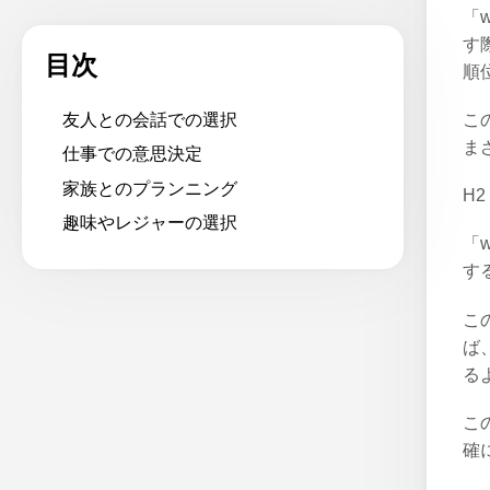
「
す
目次
順
こ
友人との会話での選択
ま
仕事での意思決定
家族とのプランニング
H2
趣味やレジャーの選択
「
す
こ
ば、
る
こ
確