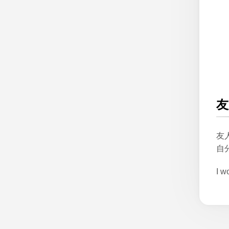
友
友
自
I w