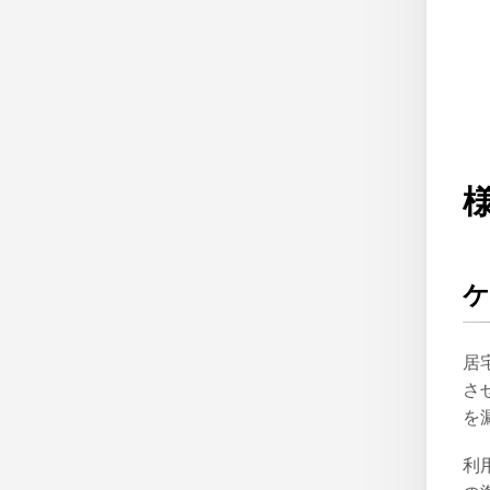
居
さ
を
利