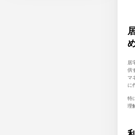
居
供
マ
に
特
理