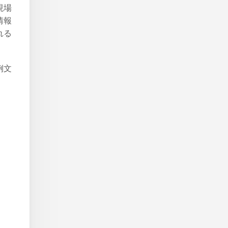
現場
情報
れる
例文