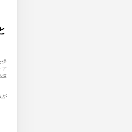
と
を提
ケア
迅速
族が