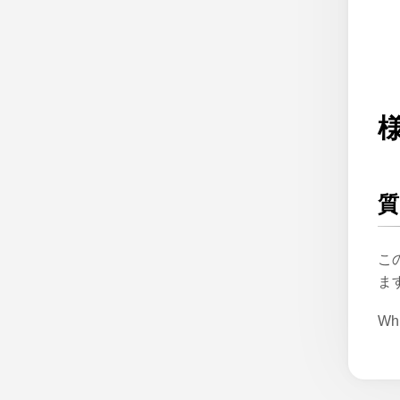
質
こ
ま
Whi