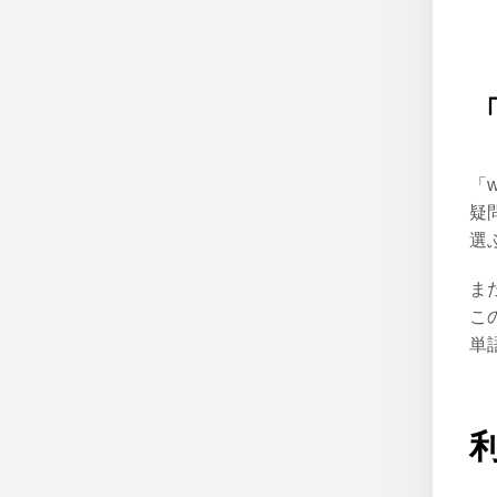
「
疑
選
ま
こ
単